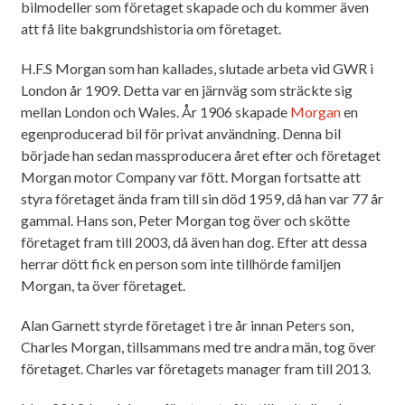
bilmodeller som företaget skapade och du kommer även
att få lite bakgrundshistoria om företaget.
H.F.S Morgan som han kallades, slutade arbeta vid GWR i
London år 1909. Detta var en järnväg som sträckte sig
mellan London och Wales. År 1906 skapade
Morgan
en
egenproducerad bil för privat användning. Denna bil
började han sedan massproducera året efter och företaget
Morgan motor Company var fött. Morgan fortsatte att
styra företaget ända fram till sin död 1959, då han var 77 år
gammal. Hans son, Peter Morgan tog över och skötte
företaget fram till 2003, då även han dog. Efter att dessa
herrar dött fick en person som inte tillhörde familjen
Morgan, ta över företaget.
Alan Garnett styrde företaget i tre år innan Peters son,
Charles Morgan, tillsammans med tre andra män, tog över
företaget. Charles var företagets manager fram till 2013.