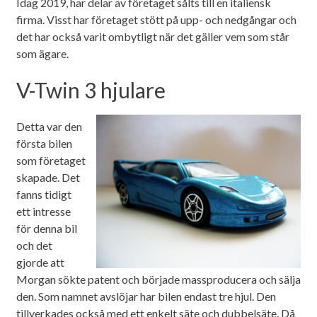
Idag 2019, har delar av företaget sålts till en italiensk
firma. Visst har företaget stött på upp- och nedgångar och
det har också varit ombytligt när det gäller vem som står
som ägare.
V-Twin 3 hjulare
Detta var den
första bilen
som företaget
skapade. Det
fanns tidigt
ett intresse
för denna bil
och det
gjorde att
Morgan sökte patent och började massproducera och sälja
den. Som namnet avslöjar har bilen endast tre hjul. Den
tillverkades också med ett enkelt säte och dubbelsäte. Då